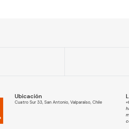
Ubicación
L
Cuatro Sur 33, San Antonio, Valparaíso, Chile
«
h
m
c